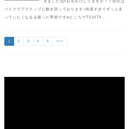
きましたね‼︎お出かけしてますか？？自分は
バイクでアクティブに動き回っております♪快適すぎてずっと走
っていたくなるる困った季節ですwところでTSUITA…
1
2
3
4
5
>>>