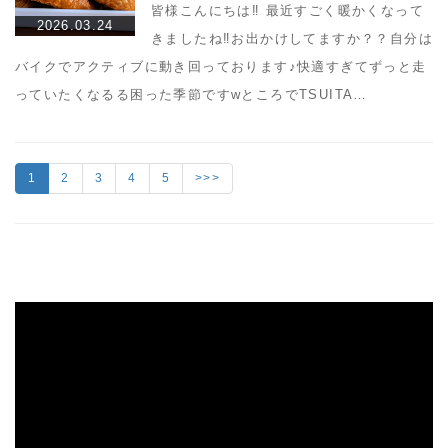
皆様こんにちは‼︎ 最近すごく暖かくなって
2026.03.24
きましたね‼︎お出かけしてますか？？自分は
バイクでアクティブに動き回っております♪快適すぎてずっと走
っていたくなるる困った季節ですwところでTSUITA…
1
2
3
4
5
>>>