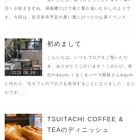
日々が続きますね。扇風機だけで凌ぐ夏が遠いむかしのようで
す。今回は、近日発売予定の暑い夏にぴったりな新ドリンク…
初めまして
こんにちは。いつもブログをご覧いただ
き、ありがとうございます！このたび、前
2026.06.26
任の&quot;くるくるパーマ眼鏡さん&quot;
に代わり、当カフェのブログを担当することになりました、えり
かです。…
TSUITACHI COFFEE &
TEAのディニッシュ